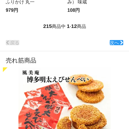
ふりかけ 丸一
み） 味蔵
979円
108円
215
1
12
商品中
-
商品
戻る
次へ
売れ筋商品