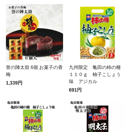
誉の陣太鼓 6個 お菓子の香
九州限定 亀田の柿の種
梅
１１０ｇ 柚子こしょう
味 アジカル
1,339円
691円