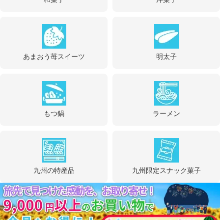
あまおう苺スイーツ
明太子
もつ鍋
ラーメン
九州の特産品
九州限定スナック菓子