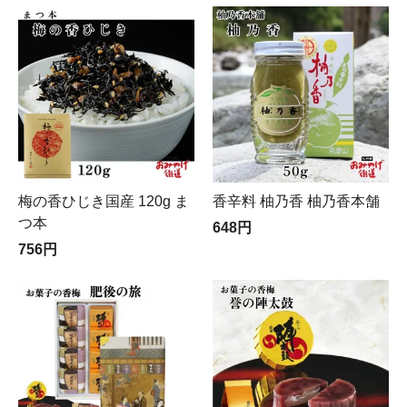
梅の香ひじき国産 120g ま
香辛料 柚乃香 柚乃香本舗
つ本
648円
756円