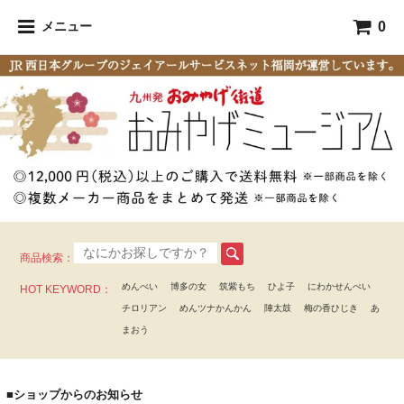
0
メニュー
商品検索：
めんべい
博多の女
筑紫もち
ひよ子
にわかせんぺい
HOT KEYWORD：
チロリアン
めんツナかんかん
陣太鼓
梅の香ひじき
あ
まおう
■ショップからのお知らせ