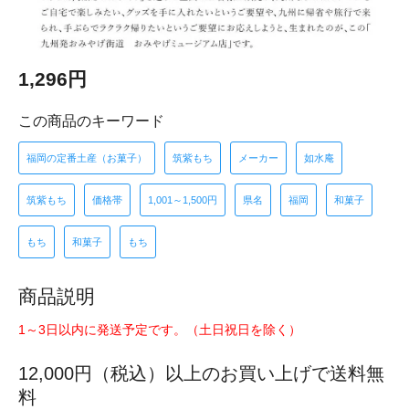
1,296円
この商品のキーワード
福岡の定番土産（お菓子）
筑紫もち
メーカー
如水庵
筑紫もち
価格帯
1,001～1,500円
県名
福岡
和菓子
もち
和菓子
もち
商品説明
1～3日以内に発送予定です。（土日祝日を除く）
12,000円（税込）以上のお買い上げで送料無
料