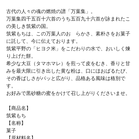
古代の人々の魂の燃焼の譜「万葉集」。
万葉集四千五百十六首のうち五百九十六首が詠まれたこ
の美しき筑紫の国。
筑紫もちは、この万葉人のおゝらかさ、素朴さをお菓子
に託して、今に伝えております。
筑紫平野の「ヒヨク米」をこだわりの水で、おいしく煉
り上げた餅。
希少な大豆（タマホマレ）を煎って皮をむき、香りと甘
みを最大限に引き出した黄な粉は、口にほおばるたび、
その香ばしさがパッと広がり、品格ある風味は格別で
す。
お好みで黒砂糖の蜜をかけて召し上がりくださいませ。
【商品名】
筑紫もち
【名称】
菓子
【原材料名】