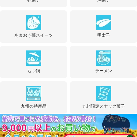
あまおう苺スイーツ
明太子
もつ鍋
ラーメン
九州の特産品
九州限定スナック菓子