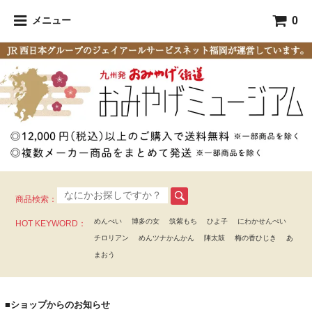
0
メニュー
商品検索：
めんべい
博多の女
筑紫もち
ひよ子
にわかせんぺい
HOT KEYWORD：
チロリアン
めんツナかんかん
陣太鼓
梅の香ひじき
あ
まおう
■ショップからのお知らせ