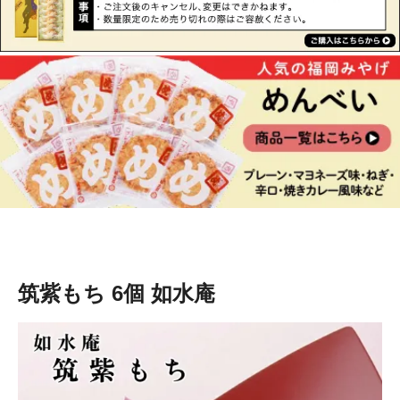
筑紫もち 6個 如水庵