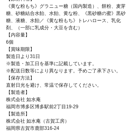
《黄な粉もち》グラニュー糖（国内製造）、餅粉、麦芽
糖、砂糖結合水飴、水飴、黄な粉、《黒砂糖の蜜》黒砂
糖、液糖、水飴／《黄な粉もち》トレハロース、乳化
剤、（一部に乳成分・大豆を含む）
【内容量】
6個
【賞味期限】
製造日より31日
※製造・加工日を基準に記載しています。
※配送日数等により異なります。予めご了承下さい。
【保存方法】
直射日光を避け、常温で保存してください。
【製造者】
株式会社 如水庵
福岡市博多区博多駅前2丁目19-29
【製造所】
株式会社 如水庵（古賀工房）
福岡県古賀市鹿部316-24