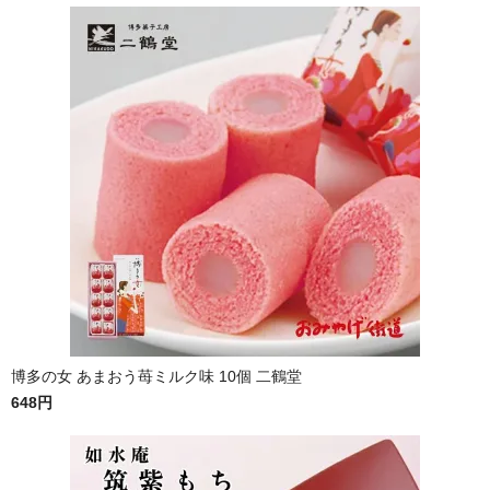
博多の女 あまおう苺ミルク味 10個 二鶴堂
648円