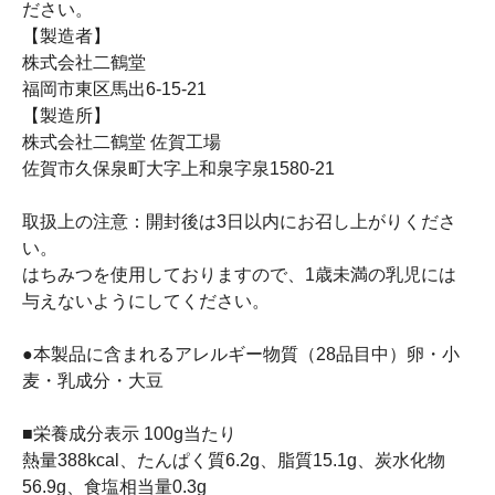
ださい。
【製造者】
株式会社二鶴堂
福岡市東区馬出6-15-21
【製造所】
株式会社二鶴堂 佐賀工場
佐賀市久保泉町大字上和泉字泉1580-21
取扱上の注意：開封後は3日以内にお召し上がりくださ
い。
はちみつを使用しておりますので、1歳未満の乳児には
与えないようにしてください。
●本製品に含まれるアレルギー物質（28品目中）卵・小
麦・乳成分・大豆
■栄養成分表示 100g当たり
熱量388kcal、たんぱく質6.2g、脂質15.1g、炭水化物
56.9g、食塩相当量0.3g