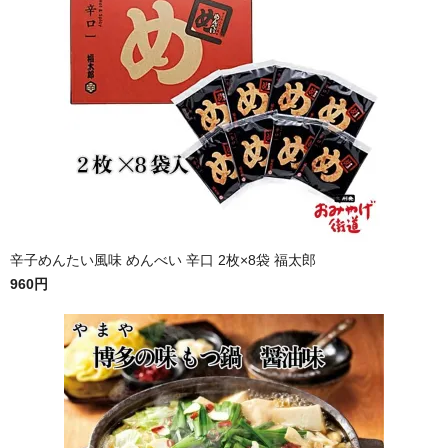
辛子めんたい風味 めんべい 辛口 2枚×8袋 福太郎
960円