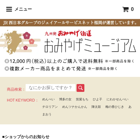
0
メニュー
商品検索：
めんべい
博多の女
筑紫もち
ひよ子
にわかせんぺい
HOT KEYWORD：
チロリアン
めんツナかんかん
陣太鼓
梅の香ひじき
あ
まおう
■ショップからのお知らせ