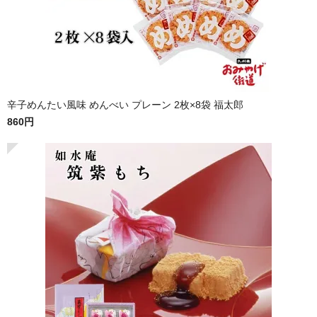
辛子めんたい風味 めんべい プレーン 2枚×8袋 福太郎
860円