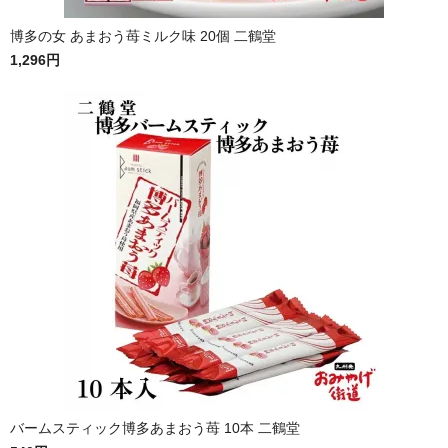
博多の女 あまおう苺ミルク味 20個 二鶴堂
1,296円
バームスティック博多あまおう苺 10本 二鶴堂