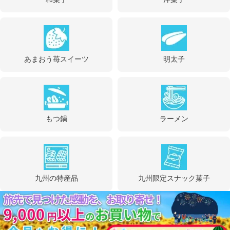
あまおう苺スイーツ
明太子
もつ鍋
ラーメン
九州の特産品
九州限定スナック菓子