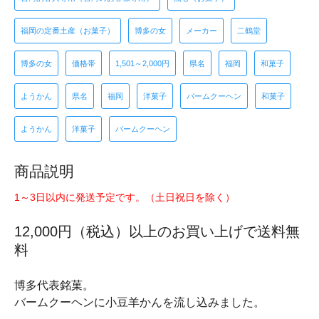
福岡の定番土産（お菓子）
博多の女
メーカー
二鶴堂
博多の女
価格帯
1,501～2,000円
県名
福岡
和菓子
ようかん
県名
福岡
洋菓子
バームクーヘン
和菓子
ようかん
洋菓子
バームクーヘン
商品説明
1～3日以内に発送予定です。（土日祝日を除く）
12,000円（税込）以上のお買い上げで送料無
料
博多代表銘菓。
バームクーヘンに小豆羊かんを流し込みました。