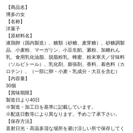
【商品名】
博多の女
【名称】
洋菓子
【原材料名】
液鶏卵（国内製造）、糖類（砂糖、麦芽糖）、砂糖調製
品、小麦粉、マーガリン、小豆生餡、澱粉、加糖れん
乳、食用乳化油脂、脱脂粉乳、蜂蜜、粉末寒天／甘味料
（ソルビトール）、乳化剤、膨張剤、香料、着色料（カ
ロテン）、（一部に卵・小麦・乳成分・大豆を含む）
【内容量】
30個
【賞味期限】
製造日より40日
※製造・加工日を基準に記載しています。
※配送日数等により異なります。予めご了承下さい。
【保存方法】
直射日光・高温多湿な場所を避け涼しい所で保存してく