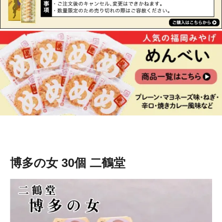
博多の女 30個 二鶴堂