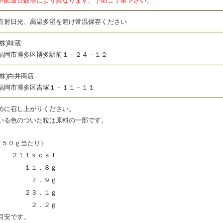
等により異なります。予めご了承下さい。
射日光、高温多湿を避け常温保存ください
)味蔵
区博多駅前１－２４－１２
)白井商店
区吉塚１－１１－１１
めに召し上がりください。
いる色のついた粒は原料の一部です。
（５０ｇ当たり）
２１１ｋｃａｌ
１１．８ｇ
７．９ｇ
２３．１ｇ
２．２ｇ
目安です。