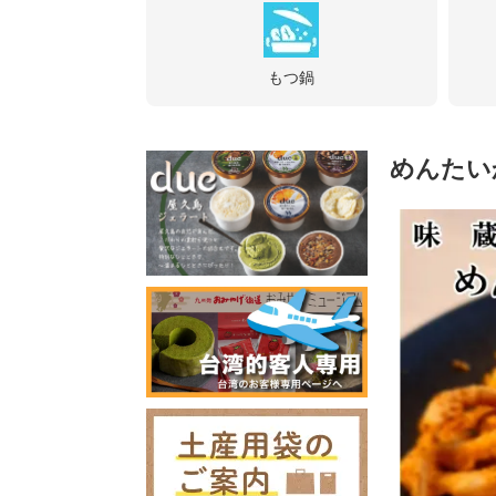
もつ鍋
めんたい