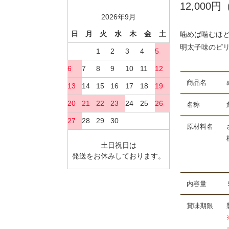
12,00
2026年9月
日
月
火
水
木
金
土
噛めば噛むほ
明太子味のピ
1
2
3
4
5
6
7
8
9
10
11
12
商品名 め
13
14
15
16
17
18
19
20
21
22
23
24
25
26
名称 魚
27
28
29
30
原材料名 さき
植物油脂、唐
土日祝日は
（Ｎａ）、甘
発送をお休みしております。
（一部に
内容量 ５
賞味期限 製
※製造・加