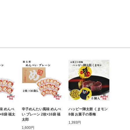
味 めんべ
辛子めんたい風味 めんべ
ハッピー陣太鼓 くまモン
×8袋 福太
い プレーン 2枚×16袋 福
8個 お菓子の香梅
太郎
1,393円
1,600円