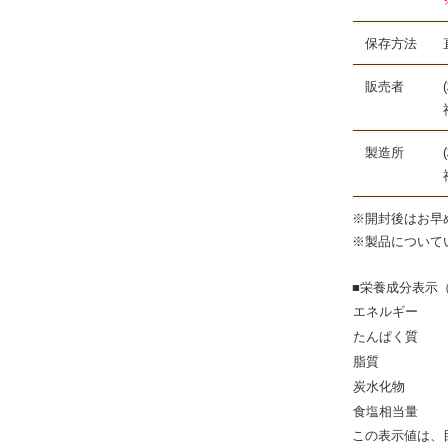
※配送日数
保存方法 直
販売者 (株
福岡市博多
製造所 (株
福岡市博多
※開封後はお早
※製品について
■栄養成分表示
エネルギー
たんぱく質
脂質
炭水化物
食塩相当量
この表示値は、