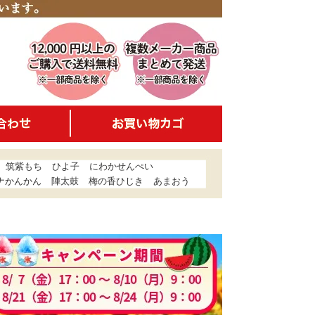
筑紫もち
ひよ子
にわかせんぺい
ナかんかん
陣太鼓
梅の香ひじき
あまおう