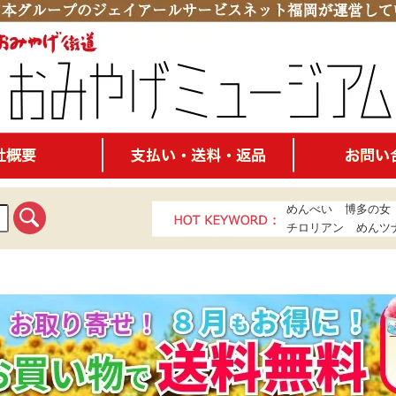
めんべい
博多の女
チロリアン
めんツ