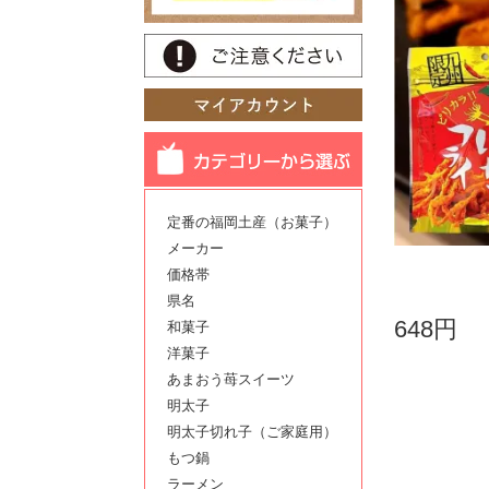
定番の福岡土産（お菓子）
メーカー
価格帯
県名
648円
和菓子
洋菓子
あまおう苺スイーツ
明太子
明太子切れ子（ご家庭用）
もつ鍋
ラーメン