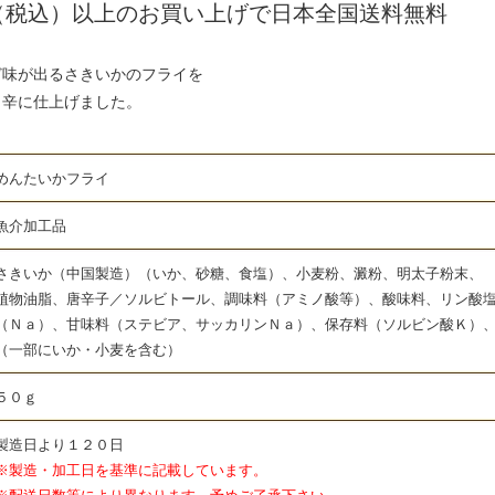
0円（税込）以上のお買い上げで日本全国送料無料
ど味が出るさきいかのフライを
リ辛に仕上げました。
んたいかフライ
介加工品
いか（中国製造）（いか、砂糖、食塩）、小麦粉、澱粉、明太子粉末、
辛子／ソルビトール、調味料（アミノ酸等）、酸味料、リン酸
味料（ステビア、サッカリンＮａ）、保存料（ソルビン酸Ｋ）
いか・小麦を含む）
０ｇ
造日より１２０日
工日を基準に記載しています。