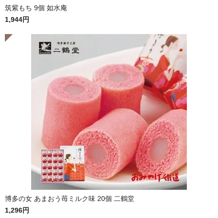
筑紫もち 9個 如水庵
1,944円
博多の女 あまおう苺ミルク味 20個 二鶴堂
1,296円