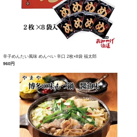
辛子めんたい風味 めんべい 辛口 2枚×8袋 福太郎
960円