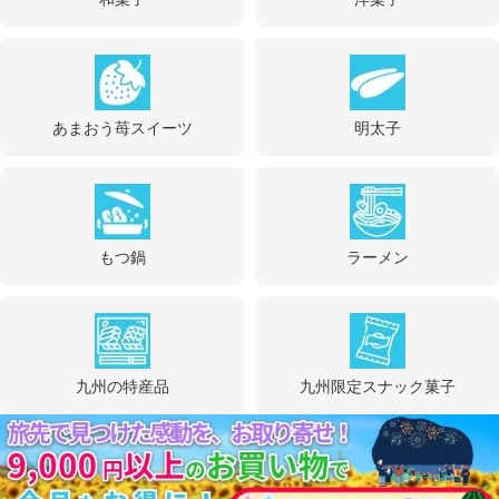
あまおう苺スイーツ
明太子
もつ鍋
ラーメン
九州の特産品
九州限定スナック菓子