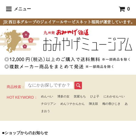
0
メニュー
商品検索：
めんべい
博多の女
筑紫もち
ひよ子
にわかせんぺい
HOT KEYWORD：
チロリアン
めんツナかんかん
陣太鼓
梅の香ひじき
あ
まおう
■ショップからのお知らせ