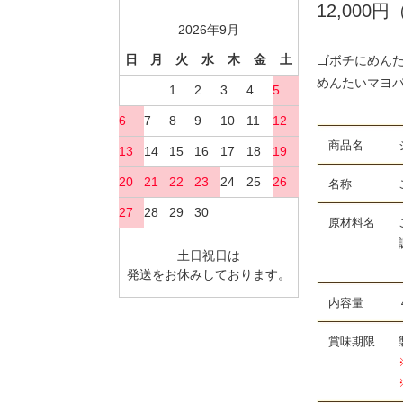
12,00
2026年9月
日
月
火
水
木
金
土
ゴボチにめん
めんたいマヨ
1
2
3
4
5
6
7
8
9
10
11
12
商品名 シャ
13
14
15
16
17
18
19
20
21
22
23
24
25
26
名称 ごぼ
27
28
29
30
原材料名 ご
調味液、かつ
土日祝日は
（一部に
発送をお休みしております。
内容量 ４
賞味期限 製
※製造・加
※配送日数