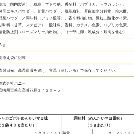
（国内製造）、粉糖、ブドウ糖、香辛料（パプリカ、トウガラシ）、
ウダー、卵黄パウダー、脱脂粉乳、蛋白加水分解物、粉末酢、
／調味料（アミノ酸等）、香辛料抽出物、微粒二酸化ケイ素、
、ステビア）、酸味料、香料、カラメル色素、パプリカ色素、
ローズマリー抽出物）、（一部に卵・乳成分・鶏肉を含む）
３ｇ
添え袋に記載
射日光、高温多湿を避け、常温（涼しい所）で保存してください。
式会社ハニー
市高町花見１７２０－５
シャカゴボチめんたいマヨ味
調味料（めんたいマヨ風味）
（１袋４０ｇ当たり）
（３ｇあたり）
１８８ｋｃａｌ
熱量
８．２ｋｃａ