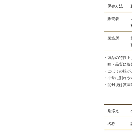
保存方法 直
販売者 九州
福岡県福岡
製造所 株式
宮崎県児湯
・製品の特性上
味・品質に影響
・ごぼうの根が
・非常に割れや
・開封後は賞味
別添え め
名称 調味