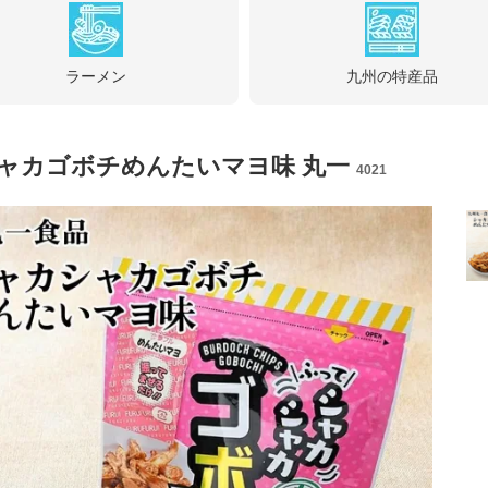
ラーメン
九州の特産品
ャカゴボチめんたいマヨ味 丸一
4021