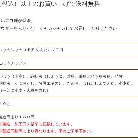
0円（税込）以上のお買い上げで送料無料
たいマヨ味が登場。
パウダーをふりかけ、シャカシャカしてお召し上がりください。
カシャカゴボチ めんたいマヨ味
うチップス
ぼう（国産）、調味液（しょうゆ、砂糖、果糖ぶどう糖液糖、発酵
おだし、酵母エキス）、こめ油、ばれいしょでん粉、小麦粉、
小麦・大豆を含む）
０ｇ
造日より１８０日
工日を基準に記載しています。
等により異なります。予めご了承下さい。