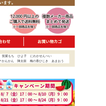
筑紫もち
ひよ子
にわかせんぺい
ナかんかん
陣太鼓
梅の香ひじき
あまおう