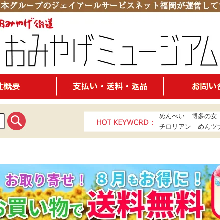
めんべい
博多の女
チロリアン
めんツ