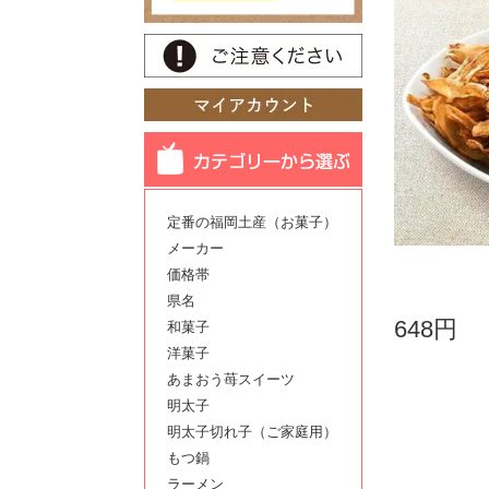
定番の福岡土産（お菓子）
メーカー
価格帯
県名
648円
和菓子
洋菓子
あまおう苺スイーツ
明太子
明太子切れ子（ご家庭用）
もつ鍋
ラーメン