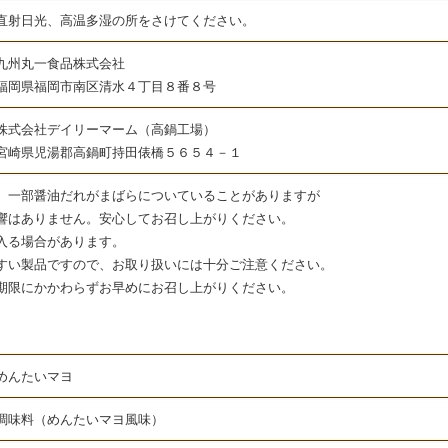
射日光、高温多湿の所をさけてください。
丸一食品株式会社
市南区清水４丁目８番８号
会社デイリーマーム（高鍋工場）
郡高鍋町持田俵橋５６５４－１
、一部醤油だれがまばらについていることがありますが
はありません。安心してお召し上がりください。
入る場合があります。
すい製品ですので、お取り扱いには十分ご注意ください。
期限にかかわらずお早めにお召し上がりください。
んたいマヨ
料（めんたいマヨ風味）