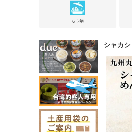
もつ鍋
シャカシ