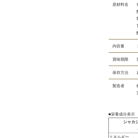
原材料名 食塩
酵母エキスパ
野菜パウダー
甘味料（甘草
酸化防止剤（
内容量 
賞味期限 別
保存方法 直
製造者 株
宮崎県宮崎
■栄養成分表示
シャカ
エネルギー