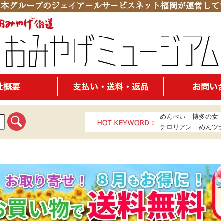
めんべい
博多の女
チロリアン
めんツ