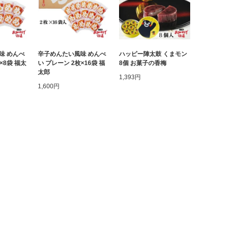
味 めんべ
辛子めんたい風味 めんべ
ハッピー陣太鼓 くまモン
×8袋 福太
い プレーン 2枚×16袋 福
8個 お菓子の香梅
太郎
1,393円
1,600円