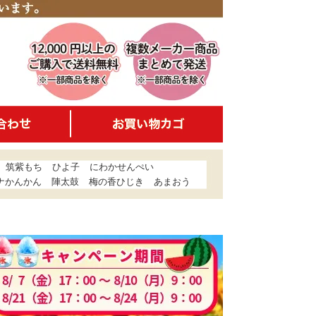
筑紫もち
ひよ子
にわかせんぺい
ナかんかん
陣太鼓
梅の香ひじき
あまおう