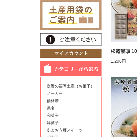
松露饅頭 1
1,296円
定番の福岡土産（お菓子）
メーカー
価格帯
県名
和菓子
洋菓子
あまおう苺スイーツ