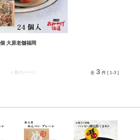
4個 大原老舗福岡
3
< 前のページ
全
件 [ 1-3 ]