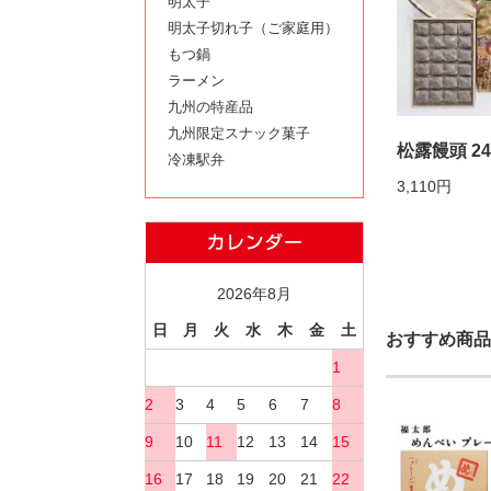
明太子
明太子切れ子（ご家庭用）
もつ鍋
ラーメン
九州の特産品
九州限定スナック菓子
松露饅頭 2
冷凍駅弁
3,110円
2026年8月
日
月
火
水
木
金
土
おすすめ商品
1
2
3
4
5
6
7
8
9
10
11
12
13
14
15
16
17
18
19
20
21
22