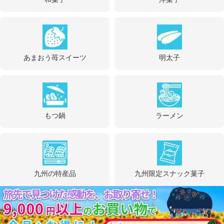
あまおう苺スイーツ
明太子
もつ鍋
ラーメン
九州の特産品
九州限定スナック菓子