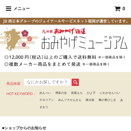
0
メニュー
商品検索：
めんべい
博多の女
筑紫もち
ひよ子
にわかせんぺい
HOT KEYWORD：
チロリアン
めんツナかんかん
陣太鼓
梅の香ひじき
あ
まおう
■ショップからのお知らせ