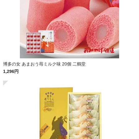
博多の女 あまおう苺ミルク味 20個 二鶴堂
1,296円