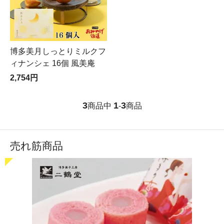
博多美月しっとりミルクフ
ィナンシェ 16個 風美庵
2,754円
3
1
3
商品中
-
商品
売れ筋商品