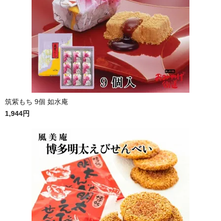
筑紫もち 9個 如水庵
1,944円