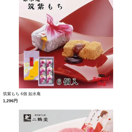
筑紫もち 6個 如水庵
1,296円