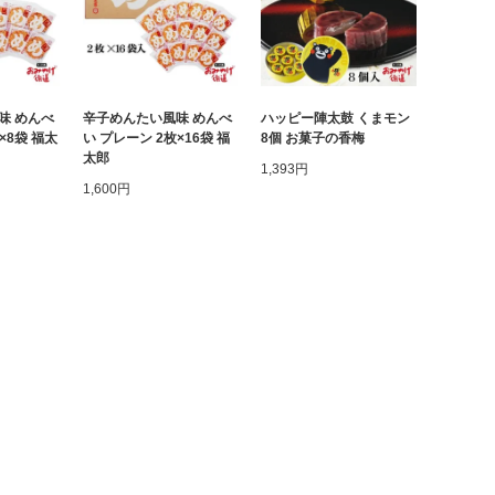
味 めんべ
辛子めんたい風味 めんべ
ハッピー陣太鼓 くまモン
×8袋 福太
い プレーン 2枚×16袋 福
8個 お菓子の香梅
太郎
1,393円
1,600円