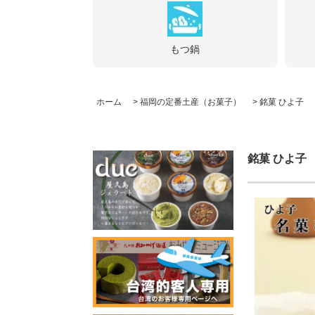
もつ鍋
ホーム
>
福岡の定番土産（お菓子）
>
銘菓 ひよ子
銘菓 ひよ子