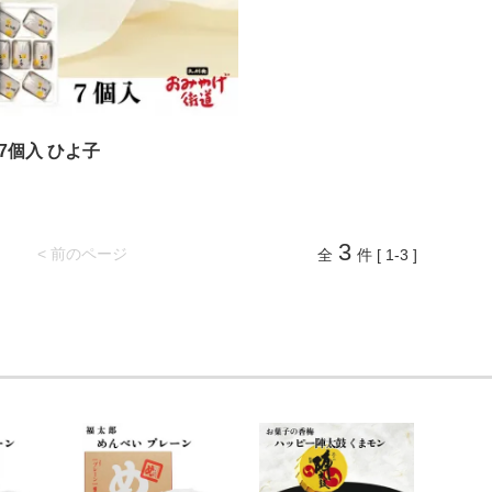
7個入 ひよ子
3
< 前のページ
全
件 [ 1-3 ]