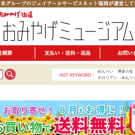
めんべい
博多の女
チロリアン
めんツ