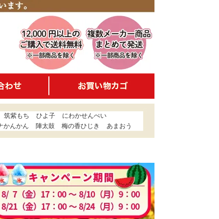
筑紫もち
ひよ子
にわかせんぺい
ナかんかん
陣太鼓
梅の香ひじき
あまおう