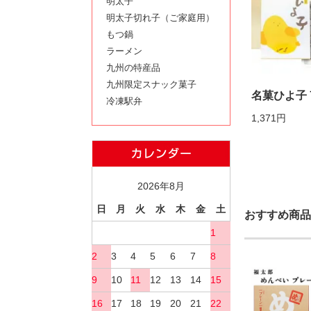
明太子
明太子切れ子（ご家庭用）
もつ鍋
ラーメン
九州の特産品
九州限定スナック菓子
名菓ひよ子 
冷凍駅弁
1,371円
2026年8月
日
月
火
水
木
金
土
おすすめ商品
1
2
3
4
5
6
7
8
9
10
11
12
13
14
15
16
17
18
19
20
21
22