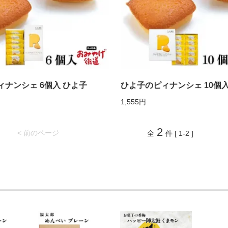
ナンシェ 6個入 ひよ子
ひよ子のピィナンシェ 10個入
1,555円
2
< 前のページ
全
件 [ 1-2 ]