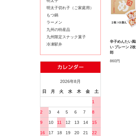
明太子
明太子切れ子（ご家庭用）
もつ鍋
ラーメン
九州の特産品
九州限定スナック菓子
辛子めんたい風
冷凍駅弁
い プレーン 2枚
郎
860円
2026年8月
日
月
火
水
木
金
土
1
2
3
4
5
6
7
8
9
10
11
12
13
14
15
16
17
18
19
20
21
22