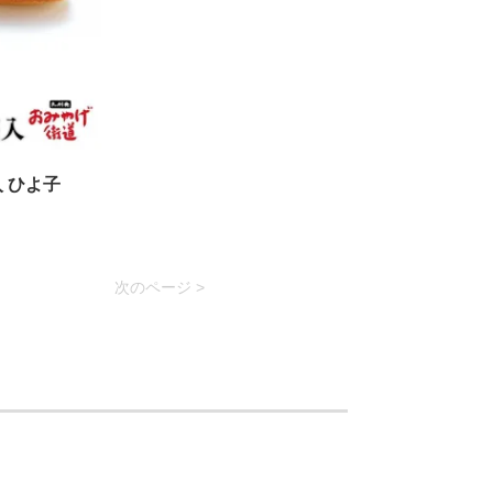
 ひよ子
次のページ >