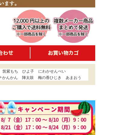
筑紫もち
ひよ子
にわかせんぺい
ナかんかん
陣太鼓
梅の香ひじき
あまおう