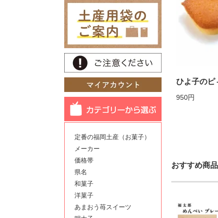
ひよ子のピィ
950円
定番の福岡土産（お菓子）
メーカー
価格帯
おすすめ商品
県名
和菓子
洋菓子
あまおう苺スイーツ