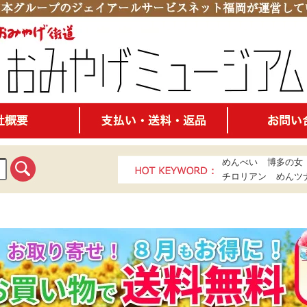
めんべい
博多の女
チロリアン
めんツ