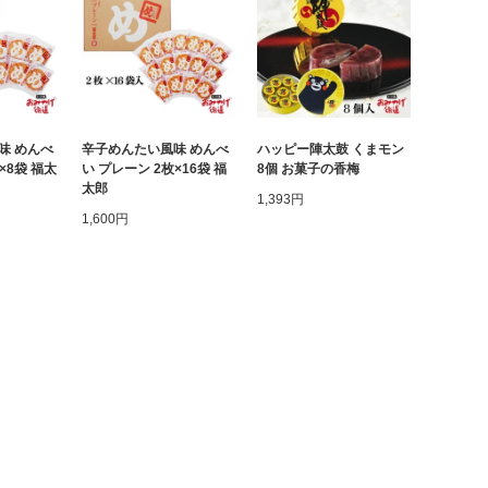
味 めんべ
辛子めんたい風味 めんべ
ハッピー陣太鼓 くまモン
×8袋 福太
い プレーン 2枚×16袋 福
8個 お菓子の香梅
太郎
1,393円
1,600円