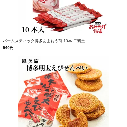
バームスティック博多あまおう苺 10本 二鶴堂
540円