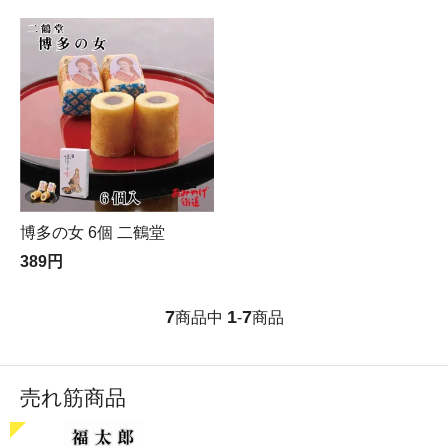
博多の女 6個 二鶴堂
389円
7
1
7
商品中
-
商品
売れ筋商品