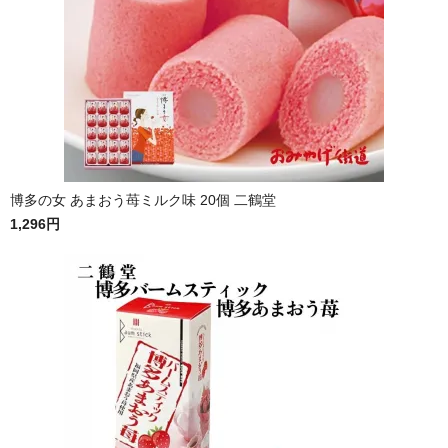
博多の女 あまおう苺ミルク味 20個 二鶴堂
1,296円