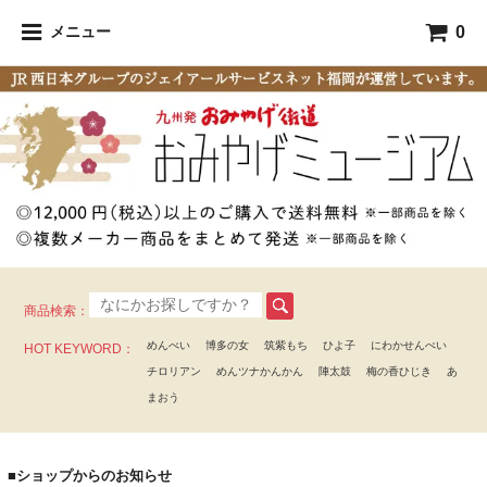
0
メニュー
商品検索：
めんべい
博多の女
筑紫もち
ひよ子
にわかせんぺい
HOT KEYWORD：
チロリアン
めんツナかんかん
陣太鼓
梅の香ひじき
あ
まおう
■ショップからのお知らせ