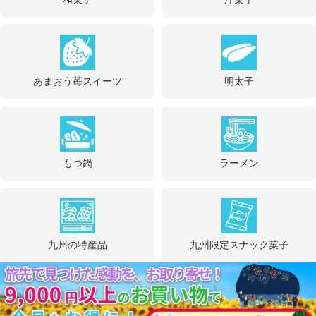
あまおう苺スイーツ
明太子
もつ鍋
ラーメン
九州の特産品
九州限定スナック菓子